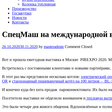
Колонка топливная
Производство
Госзакупки
Новости
Контакты
СпецМаш на международной 
26.10.2020
30.11.2020
by
masteradmin
Comment Closed
Вот и прошла ежегодная выставка в Москве PIREXPO 2020. Мы
Встретились с постоянными клиентами и новыми партнёрами, 
В этот раз мы представили несколько котлов:
электрический оп
OR
и
стационарный пищеварочный котёл на 100 литров – BL-
И конечно куда без хита продаж пароконвектомата. Их было на
Посетители выставки не обделили вниманием и
тепловую витр
Это были четыре дня живого общения. Вдохновлённые и полны