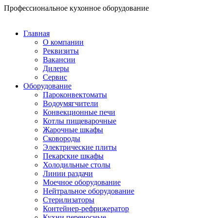
Перейти
Профессиональное кухонное оборудование
к
содержимому
Главная
О компании
Реквизиты
Вакансии
Дилеры
Сервис
Оборудование
Пароконвектоматы
Водоумягчители
Конвекционные печи
Котлы пищеварочные
Жарочные шкафы
Сковороды
Электрические плиты
Пекарские шкафы
Холодильные столы
Линии раздачи
Моечное оборудование
Нейтральное оборудование
Стерилизаторы
Контейнер-рефрижератор
Кухни переносные