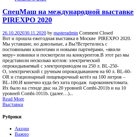
СпецМаш на международной выставке
PIREXPO 2020
26.10.2020
30.11.2020
by
masteradmin
Comment Closed
Вот и прошла ежегодная выставка в Москве PIREXPO 2020.
Мы уставшие, но довольные, а Вы?Встретились с
постоянными клиентами и новыми партнёрами, «явили
миру» новинки и посмотрели на конкурентов.В этот раз мы
представили несколько котлов: электрический
опрокидываемый с электроприводом на 250 л. BL-250-
O, электрический с ручным опрокидыванием на 60 л. BL-60-
OR и стационарный пищеварочный котёл на 100 литров –
BL-100.И конечно куда без хита продаж пароконвектомата.
Их было на стенде два: на 20 уровней Combi-2011b и на 10
уровней Combi-1011b. (далее…)...
Read More
Выставки
Рубрики
Акции
Важно