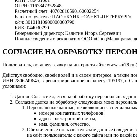
КПП: 780401001
ОГРН: 1167847352848
Расчетный счет: 40702810590160002254
Банк получателя: ПАО «БАНК «САНКТ-ПЕТЕРБУРГ»
к/сч: 30101810900000000790
БИК: 044030790
Генеральный директор: Калитин Игорь Сергеевич
Полные сведения о реквизитах ООО «СпецМаш» размещен
СОГЛАСИЕ НА ОБРАБОТКУ ПЕРС
Пользователь, оставляя заявку на интернет-сайте www.sm78.ru 
Действуя свободно, своей волей и в своем интересе, а также 
ИНН 7806249645, зарегистрированное по адресу: 195197, г. Са
условиями:
Данное Согласие дается на обработку персональных данны
Согласие дается на обработку следующих моих персонал
Персональные данные, не являющиеся специальны
номера контактных телефонов;
адреса электронной почты;
имя, фамилия, отчество.
Обезличенные пользовательские данные (сведения о
на сайт пользователь; с какого сайта или по какой 