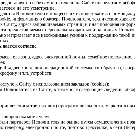
редоставляет о себе самостоятельно на Сайте посредством веб
ателем на его усмотрение.
даются Исполнителю в процессе их использования, с помощью 
cookie, информация о браузере Пользователя, технические харак
 к Сайту, адреса запрашиваемых страниц и иная подобная инфор
ти предоставляемых персональных данных и наличия у Пользоват
льно и прилагает все необходимые усилия к поддержанию такой 
нных.
 дается согласие
омер телефона, адрес электронной почты, семейное положение, 
ем:
: IP-адрес хоста, вид операционной системы, тип браузера, гео
крофону и т.п. устройств;
ступе к Сайту с использованием закладок (cookies);
й Пользователя на Сайте, в том числе следующие сведения: об 
с привлечением третьих лиц) программ лояльности, маркетингов
говоров оказания услуг;
/или партнеров Исполнителя на рынке путем осуществления пр
, по телефону, электронной почте, почтовой рассылке, в сети Инте