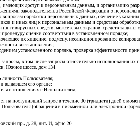
я, имеющих доступ к персональным данным, и организацию разр
жениями законодательства Российской Федерации о персональны
о вопросам обработки персональных данных, обучение указанны
дников и иных лиц к персональным данным и средствам обработ
и (антивирусных средств, межсетевых экранов, средств защиты 
процедуру оценки соответствия в установленном порядке;
лючающее их хищение, подмену, несанкционированное копирова
ожности восстановления;
юдением установленного порядка, проверка эффективности прин
запросы, в том числе запросы относительно использования их 
ск, Южное шоссе, дом 134.
:
 личность Пользователя;
 и выдавшем его органе;
теля в отношениях с Исполнителем;
вет на поступивший запрос в течение 30 (тридцати) дней с моме
 Пользователя (обращения в письменной или электронной форме
вский пр., д. 28, лит. И, офис 20