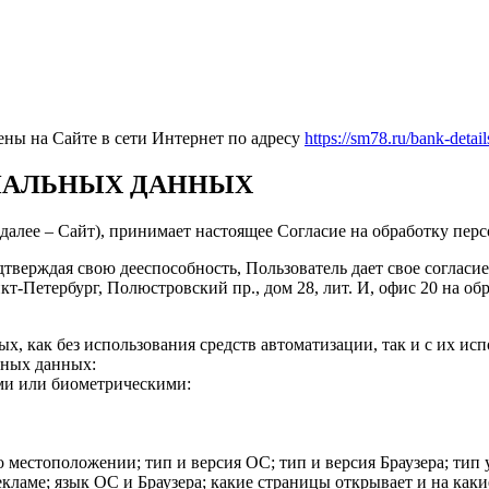
ы на Сайте в сети Интернет по адресу
https://sm78.ru/bank-detail
ОНАЛЬНЫХ ДАННЫХ
(далее – Сайт), принимает настоящее Согласие на обработку пер
подтверждая свою дееспособность, Пользователь дает свое согла
нкт-Петербург, Полюстровский пр., дом 28, лит. И, офис 20 на 
х, как без использования средств автоматизации, так и с их ис
ьных данных:
ми или биометрическими:
 местоположении; тип и версия ОС; тип и версия Браузера; тип 
рекламе; язык ОС и Браузера; какие страницы открывает и на как