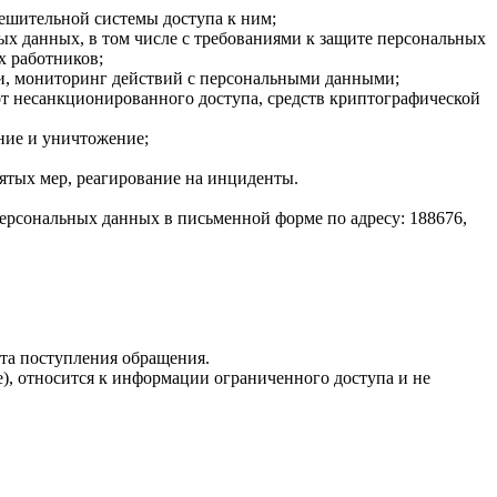
ешительной системы доступа к ним;
х данных, в том числе с требованиями к защите персональных
х работников;
ки, мониторинг действий с персональными данными;
от несанкционированного доступа, средств криптографической
ние и уничтожение;
ятых мер, реагирование на инциденты.
персональных данных в письменной форме по адресу: 188676,
нта поступления обращения.
), относится к информации ограниченного доступа и не