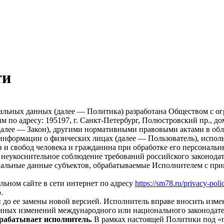
ти
альных данных (далее — Политика) разработана Обществом с о
по адресу: 195197, г. Санкт-Петербург, Полюстровский пр., дом
далее — Закон), другими нормативными правовыми актами в об
нформации о физических лицах (далее — Пользователь), исполь
 и свобод человека и гражданина при обработке его персональн
 неукоснительное соблюдение требований российского законодат
нальные данные субъектов, обрабатываемые Исполнителем с при
ьном сайте в сети интернет по адресу
https://sm78.ru/privacy-poli
.
и до ее замены новой версией. Исполнитель вправе вносить изм
нных изменений международного или национального законодате
брабатывает исполнитель.
В рамках настоящей Политики под «