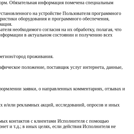
-форм. Обязательная информация помечена специальным
установленного на устройстве Пользователя программного
теристики оборудования и программного обеспечения,
мация.
еля необходимого согласия на их обработку, полагая, что
информации в актуальном состоянии и получению всех
регион/город проживания.
графическое положение, поставщик услуг интернета, данные,
оформлении заявки, о направленных комментариях, отзывах и
ых и/или рекламных акций, исследований, опросов и иных
ямых контактов с клиентами Исполнителя с помощью
рнет и т.д.; в иных целях, если действия Исполнителя не