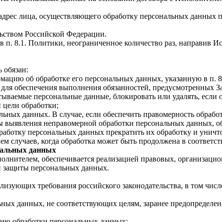
адрес лица, осуществляющего обработку персональных данных п
льством Российской Федерации.
 в п. 8.1. Политики, неограниченное количество раз, направив 
 обязан:
мацию об обработке его персональных данных, указанную в п. 8
 для обеспечения выполнения обязанностей, предусмотренных З
тываемые персональные данные, блокировать или удалять, если
 цели обработки;
льных данных. В случае, если обеспечить правомерность обрабо
ы выявления неправомерной обработки персональных данных, о
бработку персональных данных прекратить их обработку и уничт
ем случаев, когда обработка может быть продолжена в соответст
нальных данных
лнителем, обеспечивается реализацией правовых, организацио
ти защиты персональных данных.
ализующих требования российского законодательства, в том чи
ьных данных, не соответствующих целям, заранее предопредел
ацию обработки персональных данных;