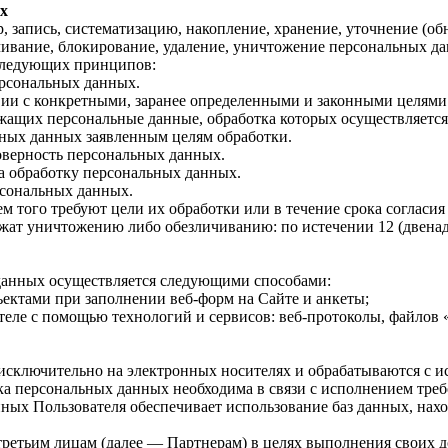
х
запись, систематизацию, накопление, хранение, уточнение (обн
ичивание, блокирование, удаление, уничтожение персональных д
следующих принципов:
ерсональных данных.
вии с конкретными, заранее определенными и законными целями
ащих персональные данные, обработка которых осуществляется
ьных данных заявленным целям обработки.
товерность персональных данных.
а обработку персональных данных.
рсональных данных.
 того требуют цели их обработки или в течение срока согласия
т уничтожению либо обезличиванию: по истечении 12 (двенадц
данных осуществляется следующими способами:
ектами при заполнении веб-форм на Сайте и анкеты;
ле с помощью технологий и сервисов: веб-протоколы, файлов «c
исключительно на электронных носителях и обрабатываются с и
ка персональных данных необходима в связи с исполнением треб
ных Пользователя обеспечивает использование баз данных, нах
ретьим лицам (далее — Партнерам) в целях выполнения своих д