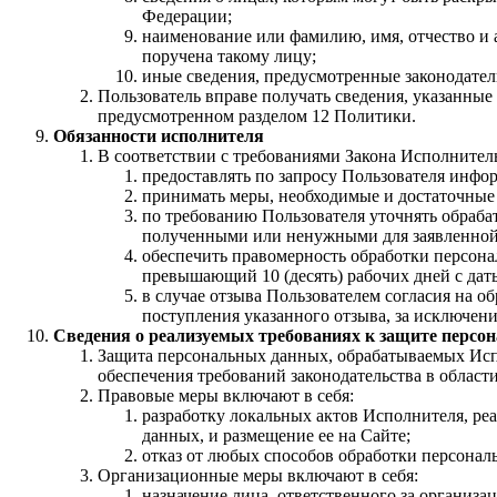
Федерации;
наименование или фамилию, имя, отчество и 
поручена такому лицу;
иные сведения, предусмотренные законодате
Пользователь вправе получать сведения, указанные
предусмотренном разделом 12 Политики.
Обязанности исполнителя
В соответствии с требованиями Закона Исполнитель
предоставлять по запросу Пользователя инфор
принимать меры, необходимые и достаточные
по требованию Пользователя уточнять обраба
полученными или ненужными для заявленной
обеспечить правомерность обработки персона
превышающий 10 (десять) рабочих дней с дат
в случае отзыва Пользователем согласия на о
поступления указанного отзыва, за исключени
Сведения о реализуемых требованиях к защите персо
Защита персональных данных, обрабатываемых Испо
обеспечения требований законодательства в облас
Правовые меры включают в себя:
разработку локальных актов Исполнителя, ре
данных, и размещение ее на Сайте;
отказ от любых способов обработки персонал
Организационные меры включают в себя:
назначение лица, ответственного за организ