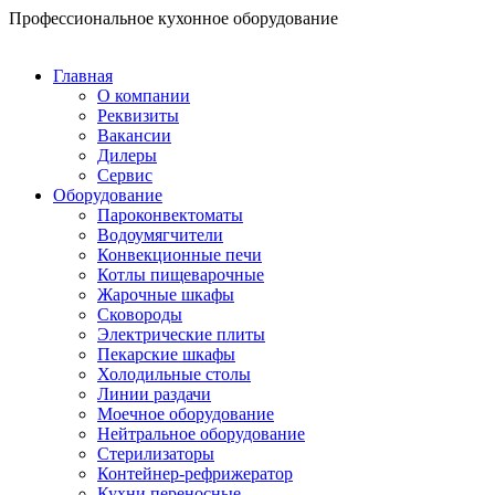
Перейти
Профессиональное кухонное оборудование
к
содержимому
Главная
О компании
Реквизиты
Вакансии
Дилеры
Сервис
Оборудование
Пароконвектоматы
Водоумягчители
Конвекционные печи
Котлы пищеварочные
Жарочные шкафы
Сковороды
Электрические плиты
Пекарские шкафы
Холодильные столы
Линии раздачи
Моечное оборудование
Нейтральное оборудование
Стерилизаторы
Контейнер-рефрижератор
Кухни переносные