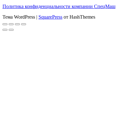
Политика конфиденциальности компании СпецМаш
Тема WordPress
|
SquarePress
от HashThemes