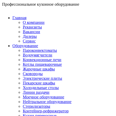
Перейти
Профессиональное кухонное оборудование
к
содержимому
Главная
О компании
Реквизиты
Вакансии
Дилеры
Сервис
Оборудование
Пароконвектоматы
Водоумягчители
Конвекционные печи
Котлы пищеварочные
Жарочные шкафы
Сковороды
Электрические плиты
Пекарские шкафы
Холодильные столы
Линии раздачи
Моечное оборудование
Нейтральное оборудование
Стерилизаторы
Контейнер-рефрижератор
Кухни переносные