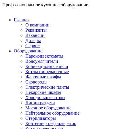
Перейти
Профессиональное кухонное оборудование
к
содержимому
Главная
О компании
Реквизиты
Вакансии
Дилеры
Сервис
Оборудование
Пароконвектоматы
Водоумягчители
Конвекционные печи
Котлы пищеварочные
Жарочные шкафы
Сковороды
Электрические плиты
Пекарские шкафы
Холодильные столы
Линии раздачи
Моечное оборудование
Нейтральное оборудование
Стерилизаторы
Контейнер-рефрижератор
Кухни переносные