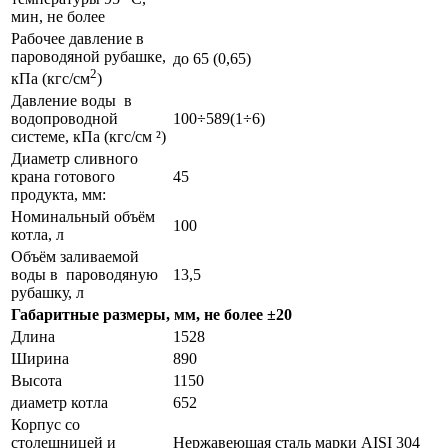
мин, не более
Рабочее давление в
пароводяной рубашке,
до 65 (0,65)
2
кПа (кгс/см
)
Давление воды в
водопроводной
100÷589(1÷6)
системе, кПа (кгс/см ²)
Диаметр сливного
крана готового
45
продукта, мм:
Номинальный объём
100
котла, л
Объём заливаемой
воды в пароводяную
13,5
рубашку, л
Габаритные размеры, мм, не более ±20
Длина
1528
Ширина
890
Высота
1150
диаметр котла
652
Корпус со
столешницей и
Нержавеющая сталь марки AISI 304