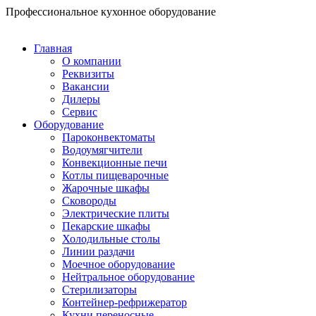
Перейти
Профессиональное кухонное оборудование
к
содержимому
Главная
О компании
Реквизиты
Вакансии
Дилеры
Сервис
Оборудование
Пароконвектоматы
Водоумягчители
Конвекционные печи
Котлы пищеварочные
Жарочные шкафы
Сковороды
Электрические плиты
Пекарские шкафы
Холодильные столы
Линии раздачи
Моечное оборудование
Нейтральное оборудование
Стерилизаторы
Контейнер-рефрижератор
Кухни переносные