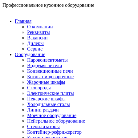
Перейти
Профессиональное кухонное оборудование
к
содержимому
Главная
О компании
Реквизиты
Вакансии
Дилеры
Сервис
Оборудование
Пароконвектоматы
Водоумягчители
Конвекционные печи
Котлы пищеварочные
Жарочные шкафы
Сковороды
Электрические плиты
Пекарские шкафы
Холодильные столы
Линии раздачи
Моечное оборудование
Нейтральное оборудование
Стерилизаторы
Контейнер-рефрижератор
Кухни переносные