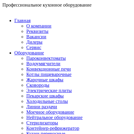
Перейти
Профессиональное кухонное оборудование
к
содержимому
Главная
О компании
Реквизиты
Вакансии
Дилеры
Сервис
Оборудование
Пароконвектоматы
Водоумягчители
Конвекционные печи
Котлы пищеварочные
Жарочные шкафы
Сковороды
Электрические плиты
Пекарские шкафы
Холодильные столы
Линии раздачи
Моечное оборудование
Нейтральное оборудование
Стерилизаторы
Контейнер-рефрижератор
Кухни переносные