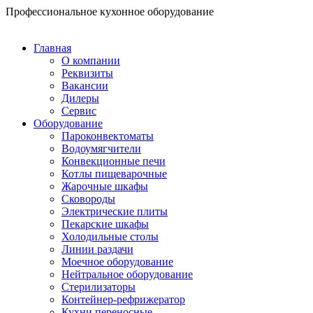
Перейти
Профессиональное кухонное оборудование
к
содержимому
Главная
О компании
Реквизиты
Вакансии
Дилеры
Сервис
Оборудование
Пароконвектоматы
Водоумягчители
Конвекционные печи
Котлы пищеварочные
Жарочные шкафы
Сковороды
Электрические плиты
Пекарские шкафы
Холодильные столы
Линии раздачи
Моечное оборудование
Нейтральное оборудование
Стерилизаторы
Контейнер-рефрижератор
Кухни переносные