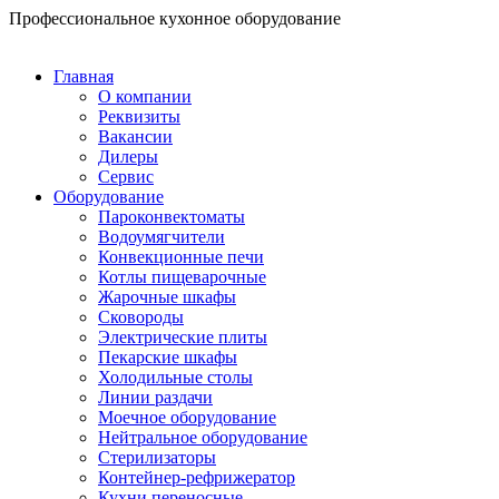
Перейти
Профессиональное кухонное оборудование
к
содержимому
Главная
О компании
Реквизиты
Вакансии
Дилеры
Сервис
Оборудование
Пароконвектоматы
Водоумягчители
Конвекционные печи
Котлы пищеварочные
Жарочные шкафы
Сковороды
Электрические плиты
Пекарские шкафы
Холодильные столы
Линии раздачи
Моечное оборудование
Нейтральное оборудование
Стерилизаторы
Контейнер-рефрижератор
Кухни переносные