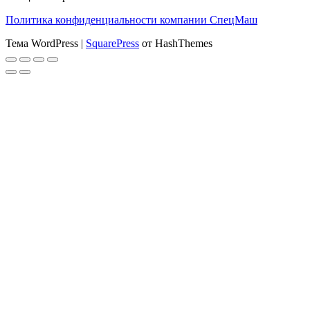
Политика конфиденциальности компании СпецМаш
Тема WordPress
|
SquarePress
от HashThemes