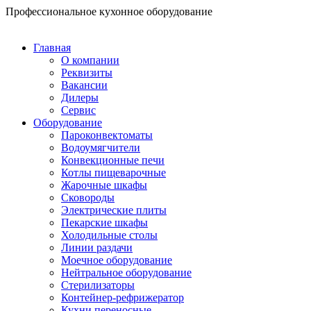
Перейти
Профессиональное кухонное оборудование
к
содержимому
Главная
О компании
Реквизиты
Вакансии
Дилеры
Сервис
Оборудование
Пароконвектоматы
Водоумягчители
Конвекционные печи
Котлы пищеварочные
Жарочные шкафы
Сковороды
Электрические плиты
Пекарские шкафы
Холодильные столы
Линии раздачи
Моечное оборудование
Нейтральное оборудование
Стерилизаторы
Контейнер-рефрижератор
Кухни переносные