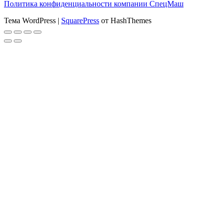
Политика конфиденциальности компании СпецМаш
Тема WordPress
|
SquarePress
от HashThemes